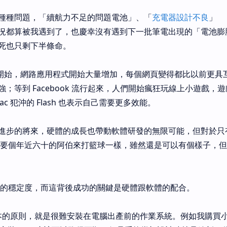
種種問題，「續航力不足的問題電池」、「
充電器設計不良
」
況都算被我遇到了，也慶幸沒有遇到下一批筆電出現的「電池膨
死也只剩下半條命。
.0 運動開始，網路應用程式開始大量增加，每個網頁變得都比以前更
；等到 Facebook 流行起來，人們開始瘋狂玩線上小遊戲，
c 犯沖的 Flash 也表示自己需要更多效能。
進步的將來，硬體的成長也帶動軟體研發的無限可能，但對於只
好比要個年近六十的阿伯來打籃球一樣，雖然還是可以有個樣子，
系統的穩定度，而這背後成功的關鍵是硬體跟軟體的配合。
個基本的原則，就是很難安裝在電腦出產前的作業系統。例如我購買