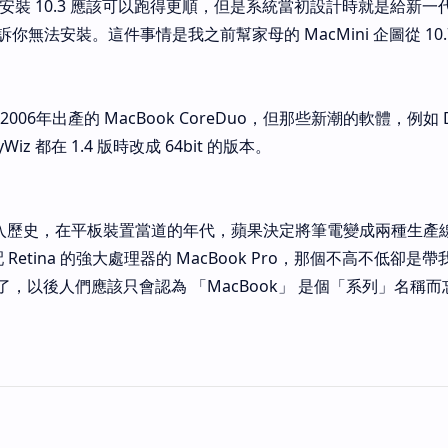
覺得安裝 10.3 應該可以跑得更順，但是系統當初設計時就是給新
無法安裝。這件事情是我之前幫家母的 MacMini 企圖從 10.7 
06年出產的 MacBook CoreDuo，但那些新潮的軟體，例如 
z 都在 1.4 版時改成 64bit 的版本。
 走入歷史，在平板裝置當道的年代，蘋果決定將筆電變成兩種生產
及搭配 Retina 的強大處理器的 MacBook Pro，那個不高不低卻是帶
消失了，以後人們應該只會認為 「MacBook」 是個「系列」名稱