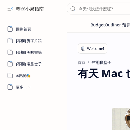
糊塗小泉指南
回到首頁
[專欄] 隻字片語
[專欄] 美味書籤
@電腦盒子
首頁
[專欄] 電腦盒子
有天 Mac
#表演🎭
更多…