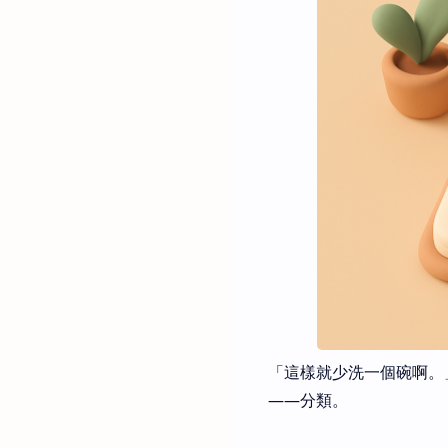
「這樣就少洗一個碗啊。
——分類。