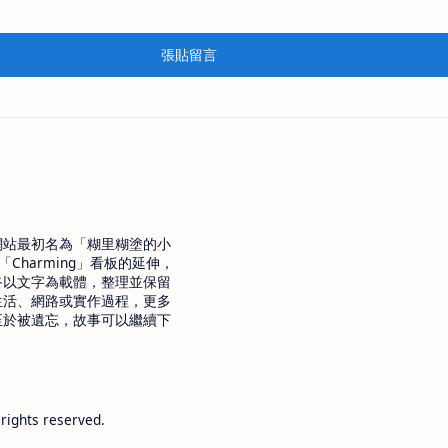
張貼留言
網站最初名為「糊里糊塗的小
「Charming」看板的延伸，
終以文字為載體，整理並保留
生活、網路或實作過程，更多
至於被遺忘，故事可以繼續下
 rights reserved.