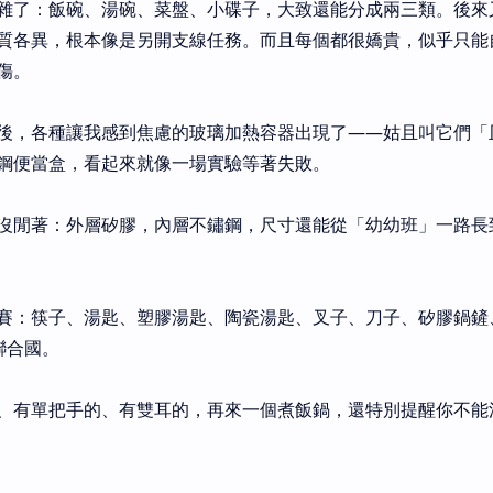
雜了：飯碗、湯碗、菜盤、小碟子，大致還能分成兩三類。後來
質各異，根本像是另開支線任務。而且每個都很嬌貴，似乎只能
傷。
後，各種讓我感到焦慮的玻璃加熱容器出現了——姑且叫它們「
鋼便當盒，看起來就像一場實驗等著失敗。
沒閒著：外層矽膠，內層不鏽鋼，尺寸還能從「幼幼班」一路長
賽：筷子、湯匙、塑膠湯匙、陶瓷湯匙、叉子、刀子、矽膠鍋鏟
聯合國。
、有單把手的、有雙耳的，再來一個煮飯鍋，還特別提醒你不能