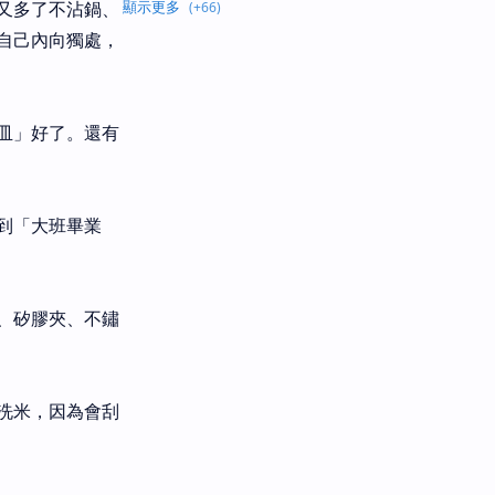
又多了不沾鍋、
自己內向獨處，
皿」好了。還有
到「大班畢業
、矽膠夾、不鏽
洗米，因為會刮