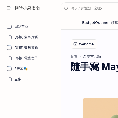
糊塗小泉指南
回到首頁
[專欄] 隻字片語
[專欄] 美味書籤
@隻言片語
首頁
[專欄] 電腦盒子
隨手寫 May
#表演🎭
更多…