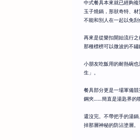
中式餐具本來就已經夠複
玉子燒鍋，形狀奇特、材
不能和別人在一起以免刮
再來是從樂扣開始流行之
那種標榜可以微波的不鏽
小朋友吃飯用的耐熱碗也
生」。
餐具部分更是一場軍備競
鋼夾……簡直是湯匙界的
還沒完。不帶把手的湯鍋
掉那層神秘的防沾塗層。