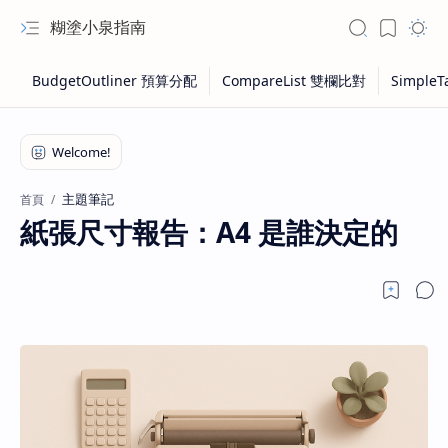
糊塗小泉指南
主題筆記
首頁
紙張尺寸報告：A4 是誰決定的