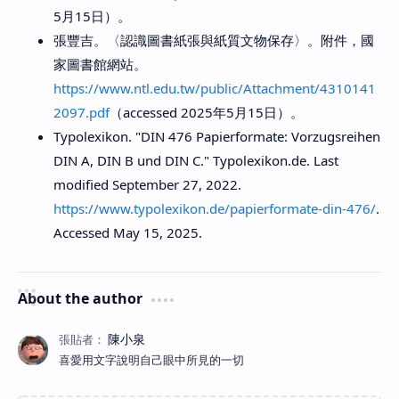
5月15日）。
張豐吉。〈認識圖書紙張與紙質文物保存〉。附件，國
家圖書館網站。
https://www.ntl.edu.tw/public/Attachment/4310141
2097.pdf
（accessed 2025年5月15日）。
Typolexikon. "DIN 476 Papierformate: Vorzugsreihen
DIN A, DIN B und DIN C." Typolexikon.de. Last
modified September 27, 2022.
https://www.typolexikon.de/papierformate-din-476/
.
Accessed May 15, 2025.
About the author
喜愛用文字說明自己眼中所見的一切