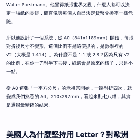
Walter Porstmann。他覺得紙張世界太亂，什麼人都可以決
定一張紙的長短，簡直像讓每個人自己決定貨幣兌換率一樣危
險。
所以他設計了一個系統，從 A0（841x1189mm）開始，每張
對折後尺寸不變形。這個比例不是隨便抓的，是數學裡的
√2（大概是 1.414）。為什麼不是 1:1 或 2:3？因為只有 √2
的比例，在你一刀對半下去後，紙還會是原來的樣子，只是小
一點。
從 A0 這張「一平方公尺」的老祖宗開始，一路對折四次，就
變成我們熟悉的 A4。210x297mm，看起來亂七八糟，其實
是邏輯最精確的結果。
美國人為什麼堅持用 Letter？對歐洲