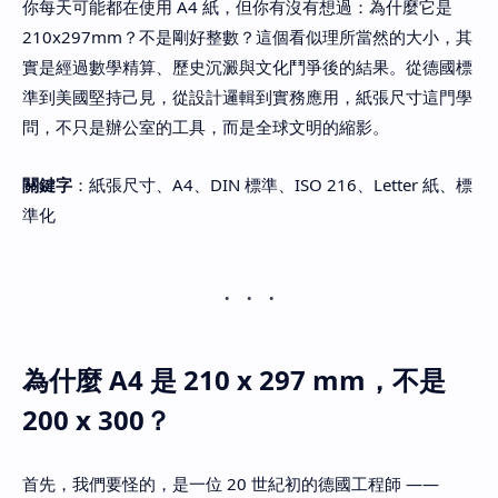
你每天可能都在使用 A4 紙，但你有沒有想過：為什麼它是
210x297mm？不是剛好整數？這個看似理所當然的大小，其
實是經過數學精算、歷史沉澱與文化鬥爭後的結果。從德國標
準到美國堅持己見，從設計邏輯到實務應用，紙張尺寸這門學
問，不只是辦公室的工具，而是全球文明的縮影。
關鍵字
：紙張尺寸、A4、DIN 標準、ISO 216、Letter 紙、標
準化
為什麼 A4 是 210 x 297 mm，不是
200 x 300？
首先，我們要怪的，是一位 20 世紀初的德國工程師 ——