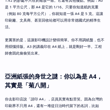
1:√2 的妙處不只在於縮放一致。它還有其他優點。例如：A0
是 1 平方公尺，那 A4 是它的 1/16。只要你知道紙的克重
（例如 80 克每平方公尺），你就知道一張 A4 是 5 克。這讓
印刷廠、文具商、甚至回收站都可以用非常德國式的精準生
活。
更厲害的是，這讓影印機設計變得簡單。你不用調紙盤，也不
用煩惱排版。A3 的講義印在 A4 紙上，就是剛好一半。工程
師會因此偷偷笑出來。
亞洲紙張的身世之謎：你以為是 A4，
其實是「菊八開」
你去影印店說「請印 A4」，店員其實有點苦笑。因為台灣的
印刷界不只用 A4，還有一堆從日治時代留下的名詞，比如