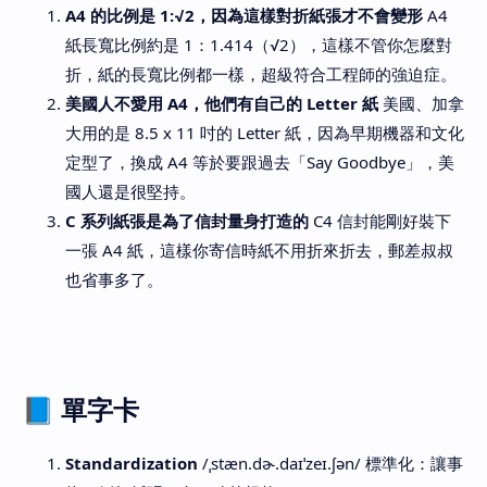
A4 的比例是 1:√2，因為這樣對折紙張才不會變形
A4
紙長寬比例約是 1：1.414（√2），這樣不管你怎麼對
折，紙的長寬比例都一樣，超級符合工程師的強迫症。
美國人不愛用 A4，他們有自己的 Letter 紙
美國、加拿
大用的是 8.5 x 11 吋的 Letter 紙，因為早期機器和文化
定型了，換成 A4 等於要跟過去「Say Goodbye」，美
國人還是很堅持。
C 系列紙張是為了信封量身打造的
C4 信封能剛好裝下
一張 A4 紙，這樣你寄信時紙不用折來折去，郵差叔叔
也省事多了。
📘 單字卡
Standardization
/ˌstæn.dɚ.daɪˈzeɪ.ʃən/ 標準化：讓事