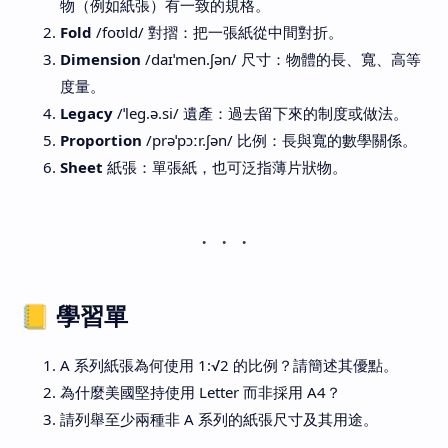
物（例如紙張）有一致的規格。
Fold
/foʊld/ 對摺：把一張紙從中間對折。
Dimension
/daɪˈmen.ʃən/ 尺寸：物體的長、寬、高等
度量。
Legacy
/ˈleɡ.ə.si/ 遺產：過去留下來的制度或做法。
Proportion
/prəˈpɔːr.ʃən/ 比例：長與寬的數學關係。
Sheet
紙張：單張紙，也可泛指薄片狀物。
📒 學習單
A 系列紙張為何使用 1:√2 的比例？請簡述其優點。
為什麼美國堅持使用 Letter 而非採用 A4？
請列舉至少兩種非 A 系列的紙張尺寸及其用途。