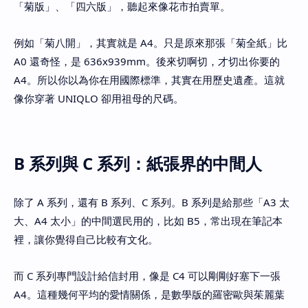
「菊版」、「四六版」，聽起來像花市拍賣單。
例如「菊八開」，其實就是 A4。只是原來那張「菊全紙」比
A0 還奇怪，是 636x939mm。後來切啊切，才切出你要的
A4。所以你以為你在用國際標準，其實在用歷史遺產。這就
像你穿著 UNIQLO 卻用祖母的尺碼。
B 系列與 C 系列：紙張界的中間人
除了 A 系列，還有 B 系列、C 系列。B 系列是給那些「A3 太
大、A4 太小」的中間選民用的，比如 B5，常出現在筆記本
裡，讓你覺得自己比較有文化。
而 C 系列專門設計給信封用，像是 C4 可以剛剛好塞下一張
A4。這種幾何平均的愛情關係，是數學版的羅密歐與茱麗葉