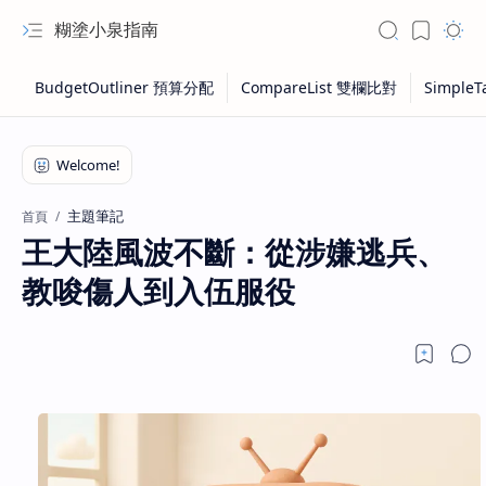
糊塗小泉指南
主題筆記
首頁
王大陸風波不斷：從涉嫌逃兵、
教唆傷人到入伍服役