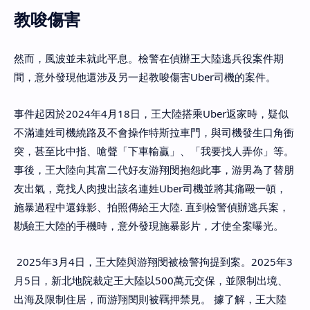
教唆傷害
然而，風波並未就此平息。檢警在偵辦王大陸逃兵役案件期
間，意外發現他還涉及另一起教唆傷害Uber司機的案件。
事件起因於2024年4月18日，王大陸搭乘Uber返家時，疑似
不滿連姓司機繞路及不會操作特斯拉車門，與司機發生口角衝
突，甚至比中指、嗆聲「下車輸贏」、「我要找人弄你」等。
事後，王大陸向其富二代好友游翔閔抱怨此事，游男為了替朋
友出氣，竟找人肉搜出該名連姓Uber司機並將其痛毆一頓，
施暴過程中還錄影、拍照傳給王大陸. 直到檢警偵辦逃兵案，
勘驗王大陸的手機時，意外發現施暴影片，才使全案曝光。
2025年3月4日，王大陸與游翔閔被檢警拘提到案。2025年3
月5日，新北地院裁定王大陸以500萬元交保，並限制出境、
出海及限制住居，而游翔閔則被羈押禁見。 據了解，王大陸