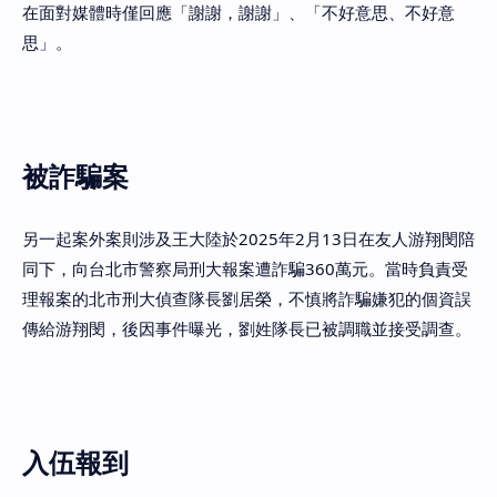
在面對媒體時僅回應「謝謝，謝謝」、「不好意思、不好意
思」。
被詐騙案
另一起案外案則涉及王大陸於2025年2月13日在友人游翔閔陪
同下，向台北市警察局刑大報案遭詐騙360萬元。當時負責受
理報案的北市刑大偵查隊長劉居榮，不慎將詐騙嫌犯的個資誤
傳給游翔閔，後因事件曝光，劉姓隊長已被調職並接受調查。
入伍報到