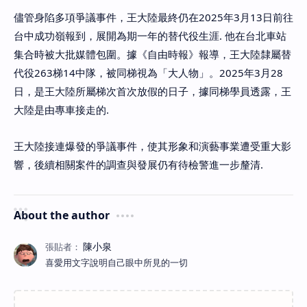
儘管身陷多項爭議事件，王大陸最終仍在2025年3月13日前往
台中成功嶺報到，展開為期一年的替代役生涯. 他在台北車站
集合時被大批媒體包圍。據《自由時報》報導，王大陸隸屬替
代役263梯14中隊，被同梯視為「大人物」。2025年3月28
日，是王大陸所屬梯次首次放假的日子，據同梯學員透露，王
大陸是由專車接走的.
王大陸接連爆發的爭議事件，使其形象和演藝事業遭受重大影
響，後續相關案件的調查與發展仍有待檢警進一步釐清.
About the author
喜愛用文字說明自己眼中所見的一切