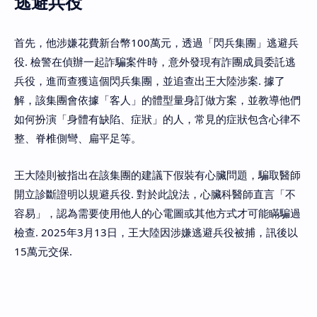
逃避兵役
首先，他涉嫌花費新台幣100萬元，透過「閃兵集團」逃避兵
役. 檢警在偵辦一起詐騙案件時，意外發現有詐團成員委託逃
兵役，進而查獲這個閃兵集團，並追查出王大陸涉案. 據了
解，該集團會依據「客人」的體型量身訂做方案，並教導他們
如何扮演「身體有缺陷、症狀」的人，常見的症狀包含心律不
整、脊椎側彎、扁平足等。
王大陸則被指出在該集團的建議下假裝有心臟問題，騙取醫師
開立診斷證明以規避兵役. 對於此說法，心臟科醫師直言「不
容易」，認為需要使用他人的心電圖或其他方式才可能瞞騙過
檢查. 2025年3月13日，王大陸因涉嫌逃避兵役被捕，訊後以
15萬元交保.