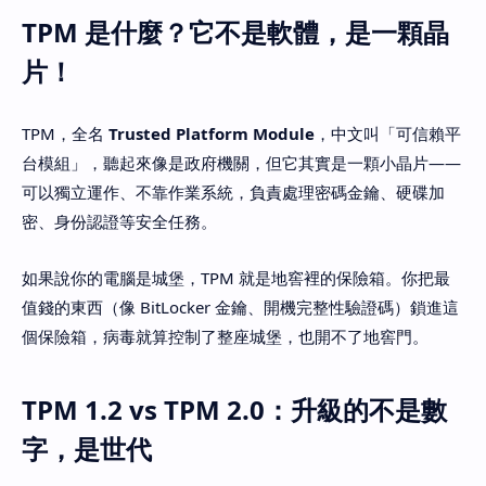
TPM 是什麼？它不是軟體，是一顆晶
片！
TPM，全名
Trusted Platform Module
，中文叫「可信賴平
台模組」，聽起來像是政府機關，但它其實是一顆小晶片——
可以獨立運作、不靠作業系統，負責處理密碼金鑰、硬碟加
密、身份認證等安全任務。
如果說你的電腦是城堡，TPM 就是地窖裡的保險箱。你把最
值錢的東西（像 BitLocker 金鑰、開機完整性驗證碼）鎖進這
個保險箱，病毒就算控制了整座城堡，也開不了地窖門。
TPM 1.2 vs TPM 2.0：升級的不是數
字，是世代