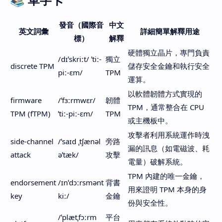
發音（國際音
中文
英文詞彙
詳細簡單解釋用途
標）
解釋
硬體獨立晶片，專門負責
/dɪˈskriːt/ ˈtiː-
獨立
discrete TPM
儲存安全金鑰和執行安全
piː-ɛm/
TPM
運算。
以軟體韌體方式實現的
firmware
/ˈfɜːrmwɛr/
韌體
TPM，通常整合在 CPU
TPM (fTPM)
ˈtiː-piː-ɛm/
TPM
或主機板中。
攻擊者利用系統運作時洩
side-channel
/ˈsaɪd ˌtʃænəl
旁路
漏的訊息（如電磁波、耗
attack
əˈtæk/
攻擊
電量）破解系統。
TPM 內建的唯一金鑰，
endorsement
/ɪnˈdɔːrsmənt
背書
用來證明 TPM 本身的身
key
kiː/
金鑰
份與安全性。
/ˈplætˌfɔːrm
平台