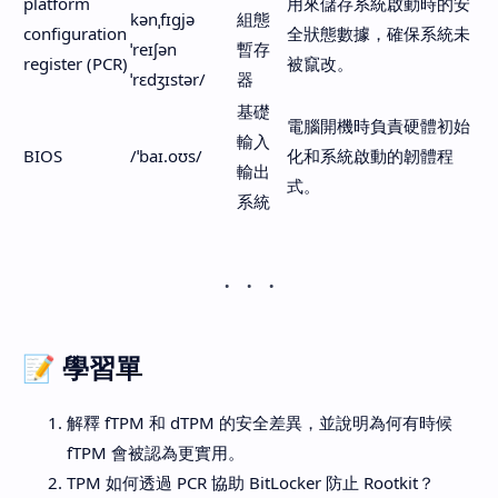
platform
用來儲存系統啟動時的安
kənˌfɪɡjə
組態
configuration
全狀態數據，確保系統未
ˈreɪʃən
暫存
register (PCR)
被竄改。
ˈrɛdʒɪstər/
器
基礎
電腦開機時負責硬體初始
輸入
BIOS
/ˈbaɪ.oʊs/
化和系統啟動的韌體程
輸出
式。
系統
📝
學習單
解釋 fTPM 和 dTPM 的安全差異，並說明為何有時候
fTPM 會被認為更實用。
TPM 如何透過 PCR 協助 BitLocker 防止 Rootkit？