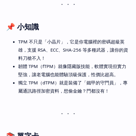
📌
小知識
TPM 不只是「小晶片」，它是你電腦裡的密碼超級英
雄，支援 RSA、ECC、SHA-256 等多種武器，讓你的資
料刀槍不入！
韌體 TPM（fTPM）就像隱藏版技能，軟體實現但實力
堅強，讓老電腦也能體驗頂級保護，性價比超高。
獨立 TPM（dTPM）就是裝備了「鐵甲的守門員」，專
屬通訊路徑加密資料，想偷金鑰？門都沒有！
📚 單字卡