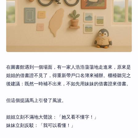
在圖書館遇到一個場面，有一家人浩浩蕩蕩地走進來，原來是
姐姐的借書證不見了，得重新帶戶口名簿來補辦。櫃檯聽完之
後建議：既然一時補不出來，不如先用妹妹的借書證來借書。
但這個提議馬上引發了風波。
姐姐立刻不滿地大聲說：「她又看不懂字！」
妹妹立刻反駁：「我可以看懂！」