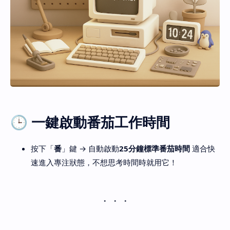
🕒 一鍵啟動番茄工作時間
按下「
番
」鍵 → 自動啟動
25分鐘標準番茄時間
適合快
速進入專注狀態，不想思考時間時就用它！