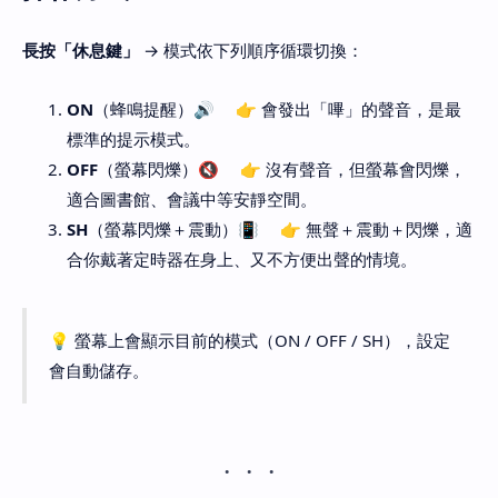
長按「休息鍵」
→ 模式依下列順序循環切換：
ON
（蜂鳴提醒）🔊 👉 會發出「嗶」的聲音，是最
標準的提示模式。
OFF
（螢幕閃爍）🔇 👉 沒有聲音，但螢幕會閃爍，
適合圖書館、會議中等安靜空間。
SH
（螢幕閃爍＋震動）📳 👉 無聲＋震動＋閃爍，適
合你戴著定時器在身上、又不方便出聲的情境。
💡 螢幕上會顯示目前的模式（ON / OFF / SH），設定
會自動儲存。