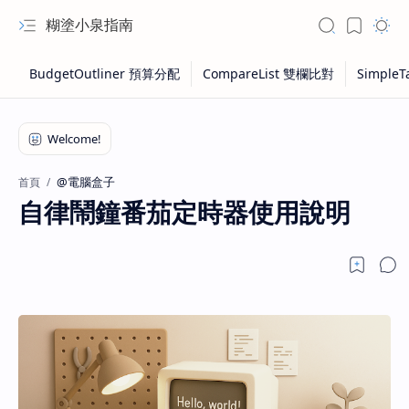
糊塗小泉指南
@電腦盒子
首頁
自律鬧鐘番茄定時器使用說明