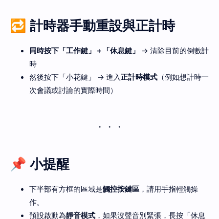
🔁 計時器手動重設與正計時
同時按下「工作鍵」＋「休息鍵」
→ 清除目前的倒數計
時
然後按下「小花鍵」 → 進入
正計時模式
（例如想計時一
次會議或討論的實際時間）
📌 小提醒
下半部有方框的區域是
觸控按鍵區
，請用手指輕觸操
作。
預設啟動為
靜音模式
，如果沒聲音別緊張，長按「休息