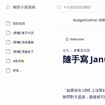
糊塗小泉指南
回到首頁
[專欄] 隻字片語
[專欄] 美味書籤
@隻言片語
首頁
[專欄] 電腦盒子
隨手寫 Janua
#表演🎭
更多…
「如果你在 LINE 上
昧問對方是誰，最後就可