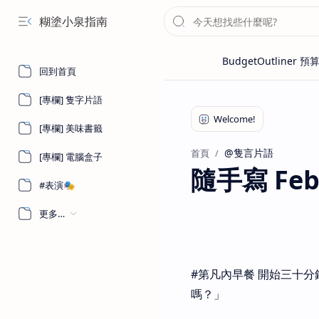
糊塗小泉指南
回到首頁
[專欄] 隻字片語
[專欄] 美味書籤
@隻言片語
首頁
[專欄] 電腦盒子
隨手寫 Febru
#表演🎭
更多…
#第凡內早餐 開始三十分
嗎？」