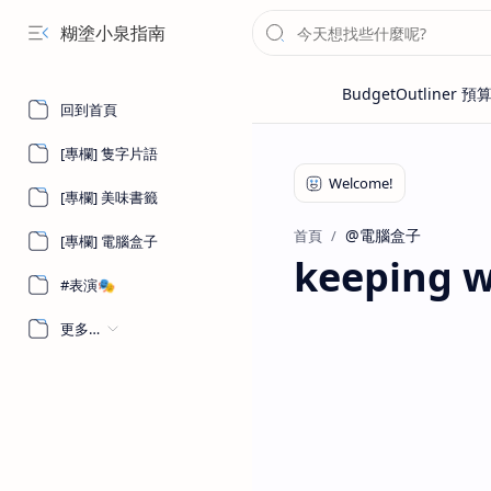
糊塗小泉指南
回到首頁
[專欄] 隻字片語
[專欄] 美味書籤
@電腦盒子
首頁
[專欄] 電腦盒子
keeping w
#表演🎭
更多…