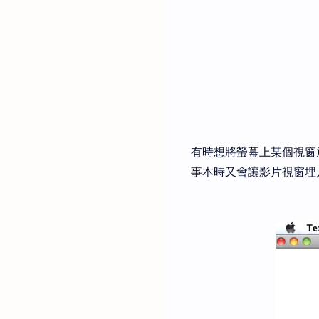
有時想將螢幕上某個視窗
事本時又會讓影片視窗埋