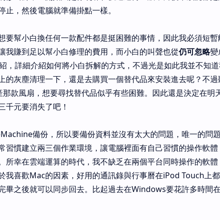
停止，然後電腦就準備掛點一樣。
想要幫小白換任何一款配件都是挺困難的事情，因此我必須短暫
讓我賺到足以幫小白修理的費用，而小白的叫聲也從
仍可忽略
變
站的介紹，詳細介紹如何將小白拆解的方式，不過光是如此我並不知
上的灰塵清理一下，還是去購買一個替代品來安裝進去呢？不過
生產那款風扇，想要尋找替代品似乎有些困難。因此還是決定在明
三千元要消失了吧！
eMachine備份，所以要備份資料並沒有太大的問題，唯一的問
常習慣建立兩三個作業環境，讓電腦裡面有自己習慣的操作軟體
。所幸在雲端運算的時代，我不缺乏在兩個平台同時操作的軟體
我喜歡Mac的因素，好用的通訊錄與行事曆在iPod Touch上
完畢之後就可以同步回去。比起過去在Windows要花許多時間