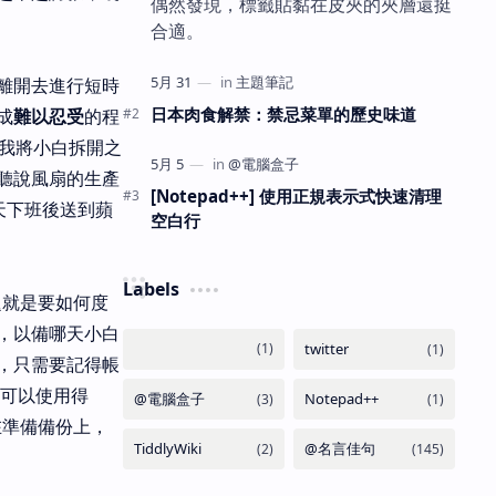
偶然發現，標籤貼黏在皮夾的夾層還挺
合適。
離開去進行短時
日本肉食解禁：禁忌菜單的歷史味道
成
難以忍受
的程
道我將小白拆開之
聽說風扇的生產
[Notepad++] 使用正規表示式快速清理
天下班後送到蘋
空白行
Labels
題就是要如何度
，以備哪天小白
，只需要記得帳
都可以使用得
在準備備份上，