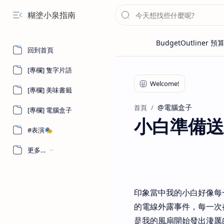
糊塗小泉指南
回到首頁
[專欄] 隻字片語
[專欄] 美味書籤
@電腦盒子
首頁
[專欄] 電腦盒子
小白準備送
#表演🎭
更多…
印象當中我的小白好像每
的電線外露事件，每一次
是我的風扇開始發出淒厲