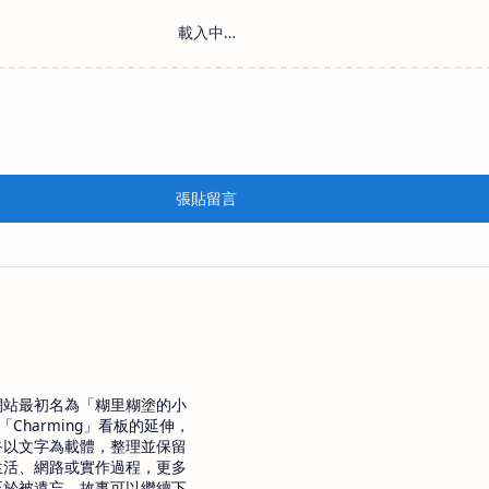
張貼留言
網站最初名為「糊里糊塗的小
「Charming」看板的延伸，
終以文字為載體，整理並保留
生活、網路或實作過程，更多
至於被遺忘，故事可以繼續下