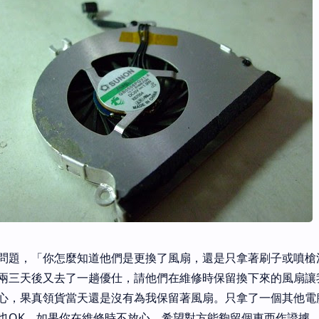
問題，「你怎麼知道他們是更換了風扇，還是只拿著刷子或噴槍
兩三天後又去了一趟優仕，請他們在維修時保留換下來的風扇讓
心，果真領貨當天還是沒有為我保留著風扇。只拿了一個其他電
也OK。如果你在維修時不放心，希望對方能夠留個東西作證據