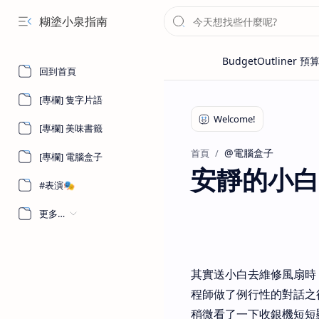
糊塗小泉指南
回到首頁
[專欄] 隻字片語
[專欄] 美味書籤
@電腦盒子
首頁
[專欄] 電腦盒子
安靜的小白
#表演🎭
更多…
其實送小白去維修風扇時
程師做了例行性的對話之
稍微看了一下收銀機短短