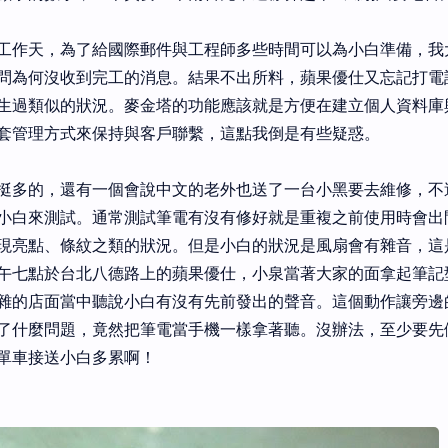
工作天，為了給國際郵件與工程師多些時間可以為小白準備，我
問為何沒收到完工的消息。結果不出所料，蘋果優仕又忘記打電
生過類似的狀況。麥金塔的功能應該就是方便在建立個人資料庫
套管理方式來保持與客戶聯繫，這點我倒是有些疑惑。
挺多的，還有一個會說中文的老外也送了一台小黑要去維修，不
小白來測試。通常測試筆電有沒有修好就是重複之前使用時會出
現亮點、條紋之類的狀況。但是小白的狀況是風扇會有雜音，這
午七點於台北八德路上的蘋果優仕，小泉當著大家的面拿起筆記
雜的店面當中聽說小白有沒有先前發出的聲音。這個動作讓旁邊
了什麼問題，竟然把筆電當手機一樣拿著聽。沒辦法，至少要先
單車接送小白多累啊！