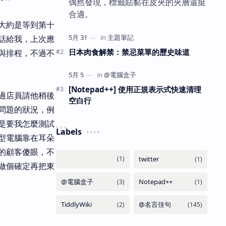
偶然發現，標籤貼黏在皮夾的夾層還挺
合適。
大約是等到第十
話給我，上次應
日本肉食解禁：禁忌菜單的歷史味道
與排程，不過不
[Notepad++] 使用正規表示式快速清理
過店員請他稍後
空白行
問題的狀況，例
是要我怎麼測試
Labels
型電腦靠在耳朵
的顧客傻眼，不
做個確定再把東