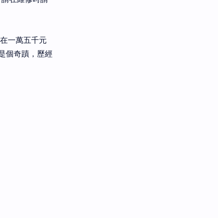
價在一萬五千元
是個奇蹟，歷經