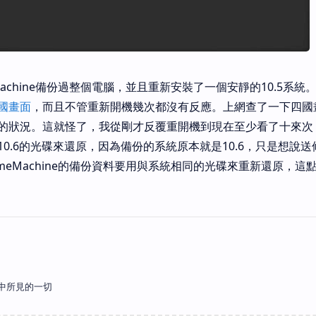
Machine備份過整個電腦，並且重新安裝了一個安靜的10.5系統
國畫面
，而且不管重新開機幾次都沒有反應。上網查了一下四國
的狀況。這就怪了，我從剛才反覆重開機到現在至少看了十來次
0.6的光碟來還原，因為備份的系統原本就是10.6，只是想說送修
meMachine的備份資料要用與系統相同的光碟來重新還原，這
中所見的一切