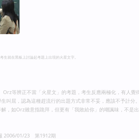
考生就在黑板上討論起考題上出現的火星文字。
、Orz等辨正不當「火星文」的考題，考生反應兩極化，有人覺
學生叫屈，認為這種趕流行的出題方式非常不妥，應該不予計分
解，如Orz雖意指跪拜，但更有「我敗給你」的嘲諷味，不是
2006/01/23 第1912期