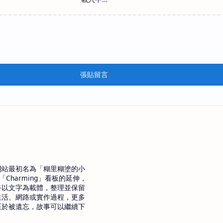
張貼留言
網站最初名為「糊里糊塗的小
「Charming」看板的延伸，
終以文字為載體，整理並保留
生活、網路或實作過程，更多
至於被遺忘，故事可以繼續下