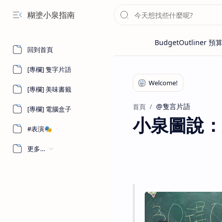
糊塗小泉指南
回到首頁
[專欄] 隻字片語
[專欄] 美味書籤
@隻言片語
首頁
[專欄] 電腦盒子
小泉圖說：
#表演🎭
更多…