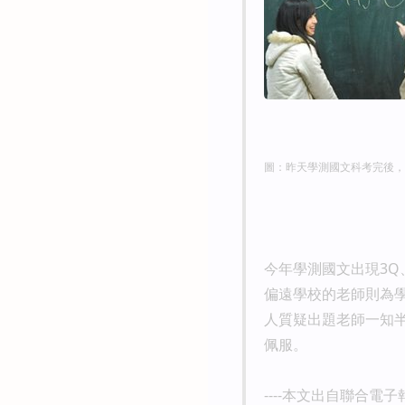
圖：昨天學測國文科考完後，
今年學測國文出現3Q
偏遠學校的老師則為
人質疑出題老師一知半
佩服。
----本文出自聯合電子報 