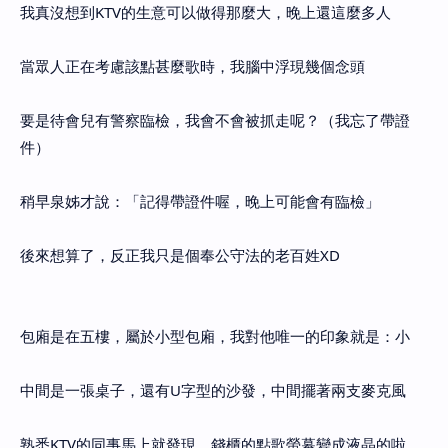
我真沒想到KTV的生意可以做得那麼大，晚上還這麼多人
當眾人正在考慮該點甚麼歌時，我腦中浮現幾個念頭
要是待會兒有警察臨檢，我會不會被抓走呢？（我忘了帶證
件）
稍早泉姊才說：「記得帶證件喔，晚上可能會有臨檢」
後來想算了，反正我只是個奉公守法的老百姓XD
包廂是在五樓，屬於小型包廂，我對他唯一的印象就是：小
中間是一張桌子，還有U字型的沙發，中間擺著兩支麥克風
熟悉KTV的同事馬上就發現，錢櫃的點歌螢幕變成液晶的啦