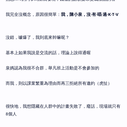
我完全沒概念，原因很簡單：
我，陳小泉，沒‧有
‧
唱
‧
過
‧
K
‧
T
‧
V
沒錯，噱爆了，我到底來幹嘛呢？
基本上如果我說是交流的話，理論上說得通喔
泉媽認為我很不合群，舉凡班上活動是不會參加的
而我，則以課業繁重為理由而再三拒絕所有邀約（虎扯）
很快地，我想隱藏在人群中的計畫失敗了，廢話，現場就只有
8個人