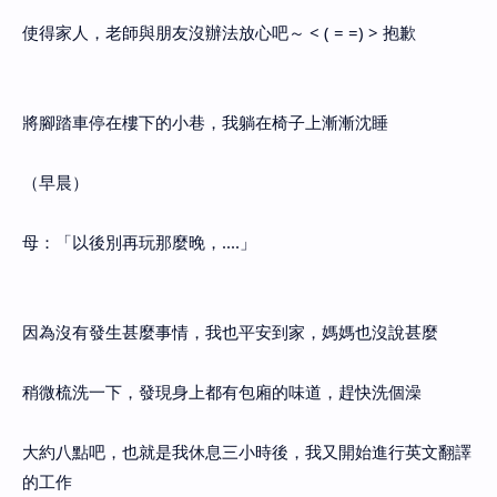
使得家人，老師與朋友沒辦法放心吧～ < ( = =) > 抱歉
將腳踏車停在樓下的小巷，我躺在椅子上漸漸沈睡
（早晨）
母：「以後別再玩那麼晚，....」
因為沒有發生甚麼事情，我也平安到家，媽媽也沒說甚麼
稍微梳洗一下，發現身上都有包廂的味道，趕快洗個澡
大約八點吧，也就是我休息三小時後，我又開始進行英文翻譯
的工作