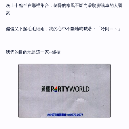
晚上十點半在那裡集合，刺骨的寒風不斷向著騎腳踏車的人襲
來
偏偏又下起毛毛細雨，我的心中不斷地吶喊著：「冷阿～～」
我們的目的地是這一家--錢櫃