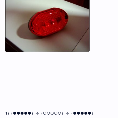
1)（●●●●●）→（○○○○○）→（●●●●●）