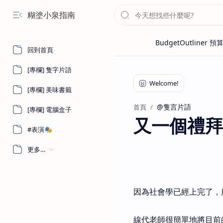
糊塗小泉指南
回到首頁
[專欄] 隻字片語
[專欄] 美味書籤
@隻言片語
首頁
[專欄] 電腦盒子
又一個禮拜
#表演🎭
更多…
因為社會學已經上完了，
線代老師很簡單地將目前