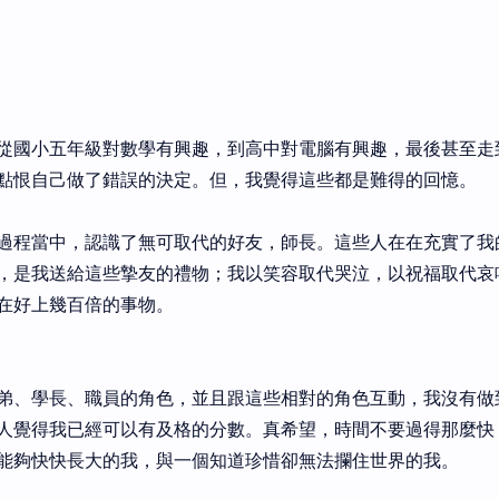
從國小五年級對數學有興趣，到高中對電腦有興趣，最後甚至走
點恨自己做了錯誤的決定。但，我覺得這些都是難得的回憶。
過程當中，認識了無可取代的好友，師長。這些人在在充實了我
，是我送給這些摯友的禮物；我以笑容取代哭泣，以祝福取代哀
在好上幾百倍的事物。
弟、學長、職員的角色，並且跟這些相對的角色互動，我沒有做
人覺得我已經可以有及格的分數。真希望，時間不要過得那麼快
能夠快快長大的我，與一個知道珍惜卻無法攔住世界的我。