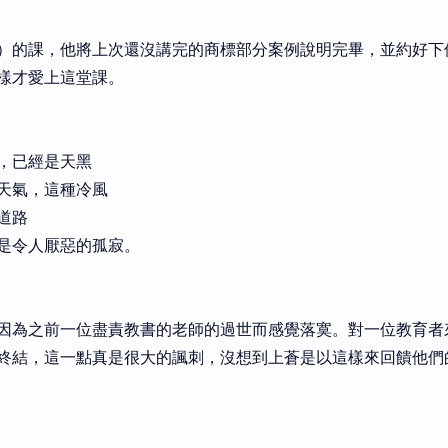
）的課，他將上次還沒講完的商標部分案例說明完畢，並約好下
樣才愛上這堂課。
，已經是天黑
天氣，這種冷風
道路
是令人厭惡的孤寂。
因為之前一位盡責教書的老師的過世而感覺落寞。對一位教育者
終結，這一點真是很大的諷刺，沒想到上蒼是以這樣來回饋他們