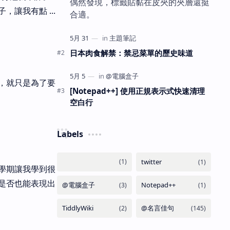
偶然發現，標籤貼黏在皮夾的夾層還挺
讓我有點 ...
合適。
日本肉食解禁：禁忌菜單的歷史味道
，就只是為了要
[Notepad++] 使用正規表示式快速清理
空白行
Labels
學期讓我學到很
是否也能表現出