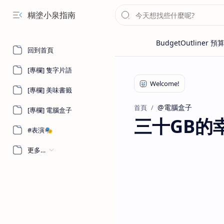
糊塗小泉指南
回到首頁
[專欄] 隻字片語
[專欄] 美味書籤
@電腦盒子
首頁
[專欄] 電腦盒子
三十GB的
#表演🎭
更多…