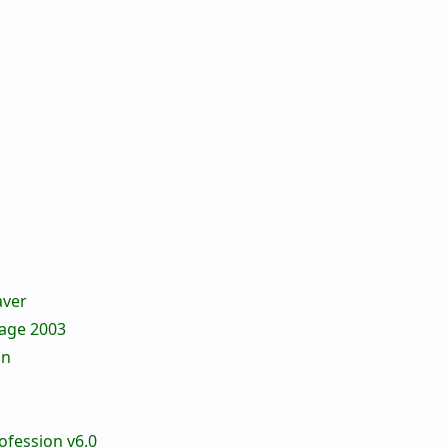
ver
page 2003
on
fession v6.0