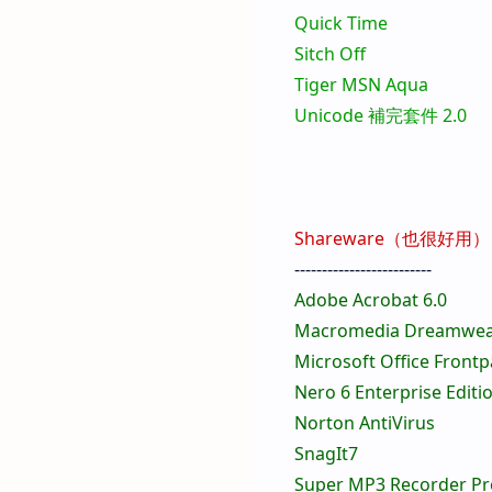
Quick Time
Sitch Off
Tiger MSN Aqua
Unicode 補完套件 2.0
Shareware（也很好用）
-------------------------
Adobe Acrobat 6.0
Macromedia Dreamwea
Microsoft Office Front
Nero 6 Enterprise Editi
Norton AntiVirus
SnagIt7
Super MP3 Recorder Pro