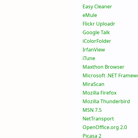
Easy Cleaner
eMule
Flickr Uploadr
Google Talk
iColorFolder
IrfanView
iTune
Maxthon Browser
Microsoft .NET Fr
MiraScan
Mozilla Firefox
Mozilla Thunderbird
MSN 7.5
NetTransport
OpenOffice.org 2.0
Picasa 2