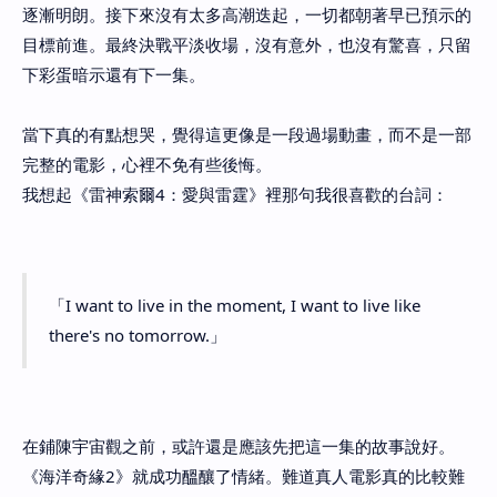
逐漸明朗。接下來沒有太多高潮迭起，一切都朝著早已預示的
目標前進。最終決戰平淡收場，沒有意外，也沒有驚喜，只留
下彩蛋暗示還有下一集。
當下真的有點想哭，覺得這更像是一段過場動畫，而不是一部
完整的電影，心裡不免有些後悔。
我想起《雷神索爾4：愛與雷霆》裡那句我很喜歡的台詞：
「I want to live in the moment, I want to live like
there's no tomorrow.」
在鋪陳宇宙觀之前，或許還是應該先把這一集的故事說好。
《海洋奇緣2》就成功醞釀了情緒。難道真人電影真的比較難