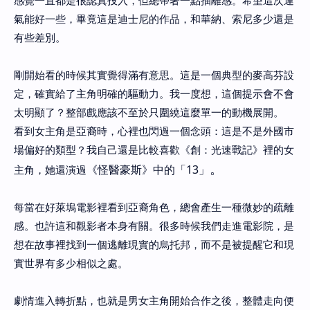
感覺一直都是很認真投入，但總帶著一點抽離感。希望這次運
氣能好一些，畢竟這是迪士尼的作品，和華納、索尼多少還是
有些差別。
剛開始看的時候其實覺得滿有意思。這是一個典型的麥高芬設
定，確實給了主角明確的驅動力。我一度想，這個提示會不會
太明顯了？整部戲應該不至於只圍繞這麼單一的動機展開。
看到女主角是亞裔時，心裡也閃過一個念頭：這是不是外國市
場偏好的類型？我自己還是比較喜歡《創：光速戰記》裡的女
。
《怪醫豪斯》中的「13」
主角，她還演過
每當在好萊塢電影裡看到亞裔角色，總會產生一種微妙的疏離
感。也許這和觀影者本身有關。很多時候我們走進電影院，是
想在故事裡找到一個逃離現實的烏托邦，而不是被提醒它和現
實世界有多少相似之處。
劇情進入轉折點，也就是男女主角開始合作之後，整體走向便