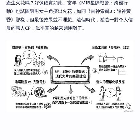
產生火花嗎？好像確實如此。當年《MIB星際戰警：跨國行
動》也試圖讓男女主角擦出火花，如同《雷神索爾3：諸神黃
昏》那樣，但最後效果並不理想。這個時代，塑造一對令人信
服的戀人CP，似乎真的越來越困難了。