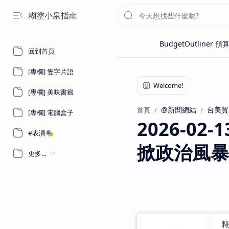
糊塗小泉指南
回到首頁
[專欄] 隻字片語
[專欄] 美味書籤
@新聞總結
台美貿
首頁
[專欄] 電腦盒子
2026-02
#表演🎭
掀政治風暴
更多…