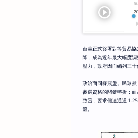
台美正式簽署對等貿易協
降，成為近年最大幅度調
壓力，政府因而編列三十
政治面同樣震盪。民眾黨
參選資格的關鍵轉折；而
致函，要求儘速通過 1.
溫。