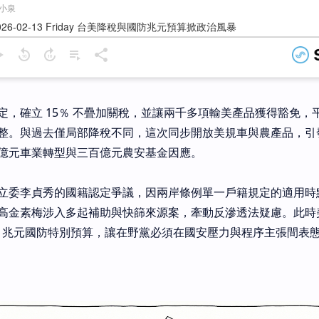
定，確立 15％ 不疊加關稅，並讓兩千多項輸美產品獲得豁免，
整。與過去僅局部降稅不同，這次同步開放美規車與農產品，引
億元車業轉型與三百億元農安基金因應。
立委李貞秀的國籍認定爭議，因兩岸條例單一戶籍規定的適用時
高金素梅涉入多起補助與快篩來源案，牽動反滲透法疑慮。此時
25 兆元國防特別預算，讓在野黨必須在國安壓力與程序主張間表