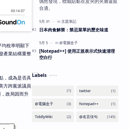
偶然發現，標籤貼黏在皮夾的夾層還挺
合適。
日本肉食解禁：禁忌菜單的歷史味道
平均稅率明顯下
[Notepad++] 使用正規表示式快速清理
發產業結構重整
空白行
Labels
點，成為是否具
美方跨黨派議員
態，政局因而升