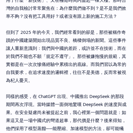
用了什麼「新技術」、又在極短時間內蓋起一棟大樓。那時台
灣的自我檢討常常聚焦在：為什麼我們做不到？是不是我們效
率不夠？沒有把工具用好？或者沒有跟上新的施工方法？
但到了 2025 年的今天，我們經常看到的卻是，那些被稱作奇
蹟的中國建築開始出現品質不良、橋樑倒塌的新聞。這些事件
讓人重新意識到：我們與中國的差距，或許並不在技術，而在
於我們不能也不願「規定不遵守」。那些被嫌拖慢的規範，其
實都是在一次次慘痛經驗中累積出的底線。而我們習以為常的
自我要求，在追求速度的邏輯裡，往往不是美德，反而常被視
為杞人憂天。
同樣的感受，在 ChatGPT 出現、中國推出 DeepSeek 的那段
期間再次浮現。當時媒體一面倒地驚嘆 DeepSeek 的速度與成
果。在安全疑慮尚未被提起之前，我心裡第一個問題就是：如
果這又是一場中國式的彎道超車，那代價是什麼？後來得知，
他們採用了模型蒸餾──能壓縮、加速模型的方法，卻可能犧