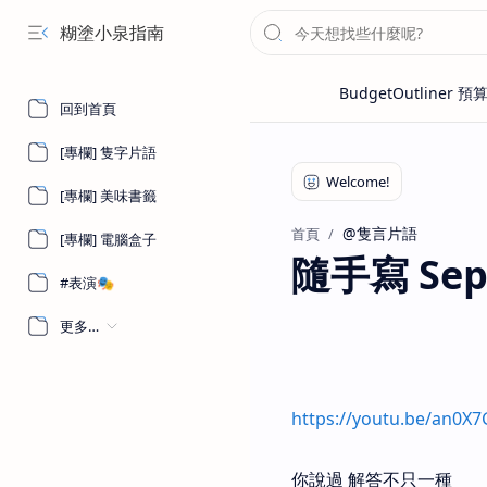
糊塗小泉指南
回到首頁
[專欄] 隻字片語
[專欄] 美味書籤
@隻言片語
首頁
[專欄] 電腦盒子
隨手寫 Sep
#表演🎭
更多…
https://youtu.be/an0X7
你說過 解答不只一種