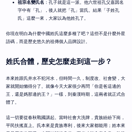
祖宗名變氏名
：孔子就是這一派。他六世祖孔父嘉因名
字中有「孔」，後人就把「孔」當氏。結果「子姓孔
氏」這麼一來，大家以為他姓孔了。
你現在明白為什麼中國姓氏這麼多種了吧？這些不是什麼外星
語碼，而是歷史悠久的祖傳個人品牌設計。
姓氏合體，歷史怎麼走到這一步？
本來姓跟氏井水不犯河水，但時間一久，制度改、社會變，大
家就開始懶得分了。就像今天大家很少再問「你是爸這邊的
王，還是媽那邊的王？」一樣，到秦漢時期，這兩者就正式合
體了。
這一切要從春秋戰國講起。當時社會大洗牌，貴族紛紛下崗，
平民扶搖直上。氏本來是貴族專利，後來大家都能用；姓本來