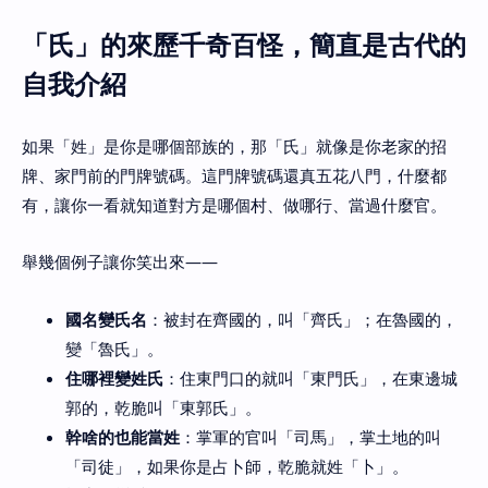
「氏」的來歷千奇百怪，簡直是古代的
自我介紹
如果「姓」是你是哪個部族的，那「氏」就像是你老家的招
牌、家門前的門牌號碼。這門牌號碼還真五花八門，什麼都
有，讓你一看就知道對方是哪個村、做哪行、當過什麼官。
舉幾個例子讓你笑出來——
國名變氏名
：被封在齊國的，叫「齊氏」；在魯國的，
變「魯氏」。
住哪裡變姓氏
：住東門口的就叫「東門氏」，在東邊城
郭的，乾脆叫「東郭氏」。
幹啥的也能當姓
：掌軍的官叫「司馬」，掌土地的叫
「司徒」，如果你是占卜師，乾脆就姓「卜」。