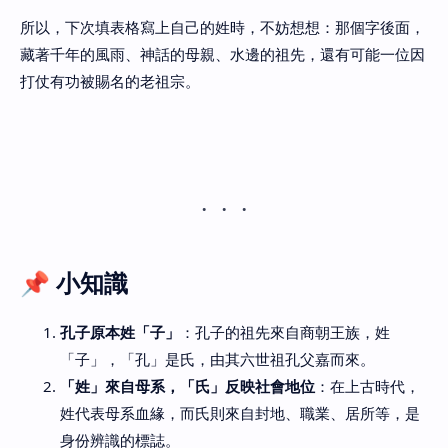
所以，下次填表格寫上自己的姓時，不妨想想：那個字後面，
藏著千年的風雨、神話的母親、水邊的祖先，還有可能一位因
打仗有功被賜名的老祖宗。
📌 小知識
孔子原本姓「子」
：孔子的祖先來自商朝王族，姓
「子」，「孔」是氏，由其六世祖孔父嘉而來。
「姓」來自母系，「氏」反映社會地位
：在上古時代，
姓代表母系血緣，而氏則來自封地、職業、居所等，是
身份辨識的標誌。