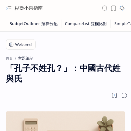
糊塗小泉指南
主題筆記
首頁
「孔子不姓孔？」：中國古代姓
與氏