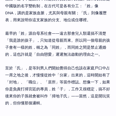
中國版的名字雙軌制，在古代可是各有分工：「姓」像
DNA，講的是家族血脈，尤其與母親有關；「氏」則像履歷
表，用來說明你這支家族的分支、地位或住哪裡。
最早的「姓」源自母系社會——遠古那會兒人類還搞不清楚
「我是誰的孩子」，只知道從母親而來。所以同一個母親的孩
子會有一樣的姓，稱之為「同姓」，而同姓之間是禁止通婚
的，這也許就是「自由戀愛」遲遲無法啟動的理由之一。
至於「氏」，是等到男人們開始覺得自己也該在家庭戶口中占
一席之地之後，才慢慢從姓中「分家」出來的，這時開始有了
「封地」、「職位」、「居所」等當作標誌。想像一下，如果
你是負責打掃宮廷的專員，姓「子」，工作又很穩定，搞不好
後來你的子孫就會被叫作「掃地子氏」——當然，這是開玩笑
的，但你懂那個邏輯。