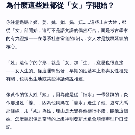
為什麼這些姓都從「女」字開始？
你注意過嗎？姬、姜、姚、姒、媯、妘……這些上古大姓，都
從「女」部開始，這可不是語文課的偶然巧合，而是考古學家
的有力證據——在母系社會當道的時代，女人才是族群延續的
核心。
「姓」這個字的字形，就是「女」加「生」，意思也很直接
——女人生的。從這邏輯出發，早期的姓基本上都與女性祖先
有關，也與出生地或某些神話傳說相連。
像黃帝的後人姓「姬」，因為他是從「姬水」一帶發跡的；炎
帝那邊姓「姜」，因為他媽媽在「姜水」邊生了他。還有大禹
那條線，用「姒」為姓，理由是天覺得他德行不錯，賜他這個
姓。怎麼聽都像是當時的上級神明發薪水還會順便辦理戶口登
記。