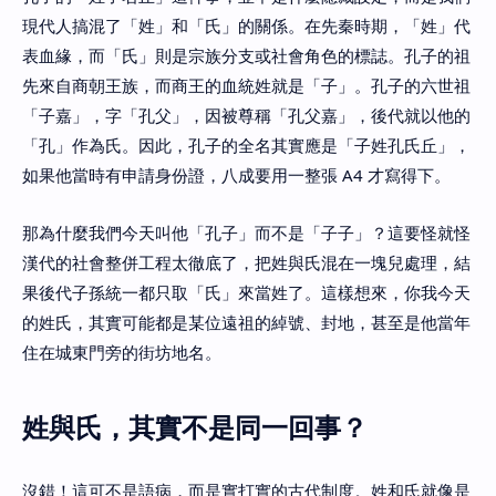
現代人搞混了「姓」和「氏」的關係。在先秦時期，「姓」代
表血緣，而「氏」則是宗族分支或社會角色的標誌。孔子的祖
先來自商朝王族，而商王的血統姓就是「子」。孔子的六世祖
「子嘉」，字「孔父」，因被尊稱「孔父嘉」，後代就以他的
「孔」作為氏。因此，孔子的全名其實應是「子姓孔氏丘」，
如果他當時有申請身份證，八成要用一整張 A4 才寫得下。
那為什麼我們今天叫他「孔子」而不是「子子」？這要怪就怪
漢代的社會整併工程太徹底了，把姓與氏混在一塊兒處理，結
果後代子孫統一都只取「氏」來當姓了。這樣想來，你我今天
的姓氏，其實可能都是某位遠祖的綽號、封地，甚至是他當年
住在城東門旁的街坊地名。
姓與氏，其實不是同一回事？
沒錯！這可不是語病，而是實打實的古代制度。姓和氏就像是