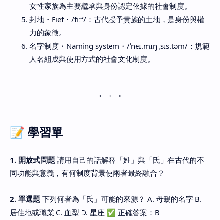
女性家族為主要繼承與身份認定依據的社會制度。
封地・Fief・/fiːf/：古代授予貴族的土地，是身份與權
力的象徵。
名字制度・Naming system・/ˈneɪ.mɪŋ ˌsɪs.təm/：規範
人名組成與使用方式的社會文化制度。
📝 學習單
1. 開放式問題
請用自己的話解釋「姓」與「氏」在古代的不
同功能與意義，有何制度背景使兩者最終融合？
2. 單選題
下列何者為「氏」可能的來源？ A. 母親的名字 B.
居住地或職業 C. 血型 D. 星座 ✅ 正確答案：B