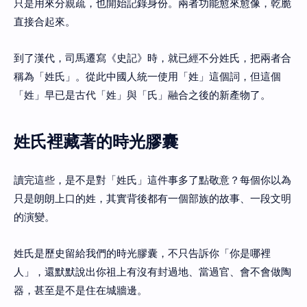
只是用來分親疏，也開始記錄身份。兩者功能愈來愈像，乾脆
直接合起來。
到了漢代，司馬遷寫《史記》時，就已經不分姓氏，把兩者合
稱為「姓氏」。從此中國人統一使用「姓」這個詞，但這個
「姓」早已是古代「姓」與「氏」融合之後的新產物了。
姓氏裡藏著的時光膠囊
讀完這些，是不是對「姓氏」這件事多了點敬意？每個你以為
只是朗朗上口的姓，其實背後都有一個部族的故事、一段文明
的演變。
姓氏是歷史留給我們的時光膠囊，不只告訴你「你是哪裡
人」，還默默說出你祖上有沒有封過地、當過官、會不會做陶
器，甚至是不是住在城牆邊。