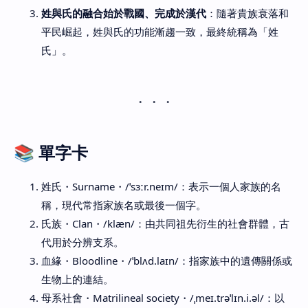
姓與氏的融合始於戰國、完成於漢代
：隨著貴族衰落和
平民崛起，姓與氏的功能漸趨一致，最終統稱為「姓
氏」。
📚 單字卡
姓氏・Surname・/ˈsɜːr.neɪm/：表示一個人家族的名
稱，現代常指家族名或最後一個字。
氏族・Clan・/klæn/：由共同祖先衍生的社會群體，古
代用於分辨支系。
血緣・Bloodline・/ˈblʌd.laɪn/：指家族中的遺傳關係或
生物上的連結。
母系社會・Matrilineal society・/ˌmeɪ.trəˈlɪn.i.əl/：以