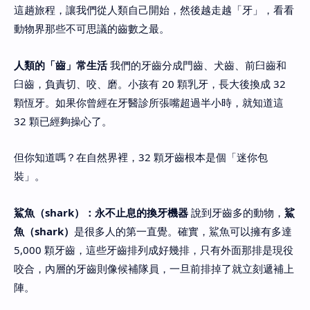
這趟旅程，讓我們從人類自己開始，然後越走越「牙」，看看
動物界那些不可思議的齒數之最。
人類的「齒」常生活
我們的牙齒分成門齒、犬齒、前臼齒和
臼齒，負責切、咬、磨。小孩有 20 顆乳牙，長大後換成 32
顆恆牙。如果你曾經在牙醫診所張嘴超過半小時，就知道這
32 顆已經夠操心了。
但你知道嗎？在自然界裡，32 顆牙齒根本是個「迷你包
裝」。
鯊魚（shark）：永不止息的換牙機器
說到牙齒多的動物，
鯊
魚（shark）
是很多人的第一直覺。確實，鯊魚可以擁有多達
5,000 顆牙齒，這些牙齒排列成好幾排，只有外面那排是現役
咬合，內層的牙齒則像候補隊員，一旦前排掉了就立刻遞補上
陣。