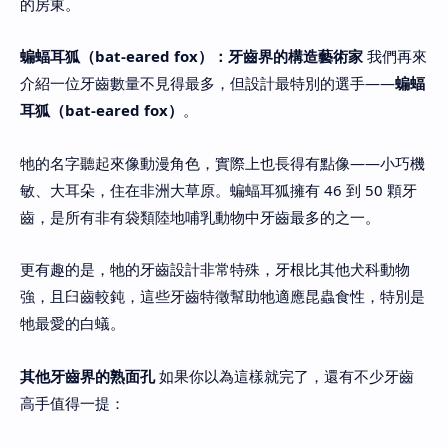
的房東。
蝙蝠耳狐（bat-eared fox）：牙齒界的構造藝術家
我們再來
介紹一位牙齒數量不見得最多，但設計最特別的選手——
蝙蝠
耳狐（bat-eared fox）
。
牠的名字聽起來像動漫角色，實際上也長得有點像——小巧機
敏、大耳朵，住在非洲大草原。蝙蝠耳狐擁有 46 到 50 顆牙
齒，是所有非有袋類陸地哺乳動物中牙齒最多的之一。
更有趣的是，牠的牙齒設計非常特殊，牙根比其他犬科動物
強，且臼齒較鈍，這些牙齒特徵幫助牠適應昆蟲食性，特別是
牠最愛的白蟻。
其他牙齒界的熟面孔
如果你以為這樣就完了，還有不少牙齒
高手值得一提：