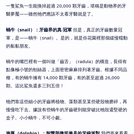
一隻鯊魚一生能換掉超過 20,000 顆牙齒，堪稱是動物界的牙
醫夢魘——雖然牠們應該不太看牙醫就是了。
蝸牛（snail）：牙齒界的真‧冠軍
但是，真正的牙齒數量冠
軍，是——蝸牛（snail）。是的，就是你花園裡那個緩慢蠕動
的黏黏朋友。
蝸牛的嘴巴裡有一個叫做「齒舌」（radula）的構造，長得有
點像極小號的刨絲器，上面密密麻麻排列著牙齒。根據不同品
種，有的蝸牛擁有 14,000 顆牙齒，有的甚至超過 26,000
顆。這比鯊魚還多三到五倍！
牠們靠這些細小的牙齒將植物、藻類甚至某些硬殼物磨碎，再
慢慢吃下去。據說有些蝸牛的牙齒硬到能穿破比牠殼還堅硬的
盒子。小小蝸牛，不可小覷。
海豚（dolphin）：智慧與微笑兼具的牙齒派對
我們再來看看