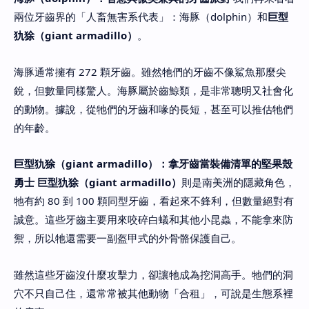
兩位牙齒界的「人畜無害系代表」：海豚（dolphin）和
巨型
犰狳（giant armadillo）
。
海豚通常擁有 272 顆牙齒。雖然牠們的牙齒不像鯊魚那麼尖
銳，但數量同樣驚人。海豚屬於齒鯨類，是非常聰明又社會化
的動物。據說，從牠們的牙齒和喙的長短，甚至可以推估牠們
的年齡。
巨型犰狳（giant armadillo）：拿牙齒當裝備清單的堅果殼
勇士
巨型犰狳（giant armadillo）
則是南美洲的隱藏角色，
牠有約 80 到 100 顆同型牙齒，看起來不鋒利，但數量絕對有
誠意。這些牙齒主要用來咬碎白蟻和其他小昆蟲，不能拿來防
禦，所以牠還需要一副盔甲式的外骨骼保護自己。
雖然這些牙齒沒什麼攻擊力，卻讓牠成為挖洞高手。牠們的洞
穴不只自己住，還常常被其他動物「合租」，可說是生態系裡