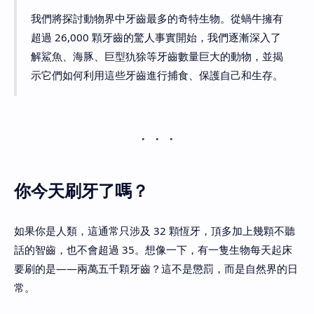
我們將探討動物界中牙齒最多的奇特生物。從蝸牛擁有
超過 26,000 顆牙齒的驚人事實開始，我們逐漸深入了
解鯊魚、海豚、巨型犰狳等牙齒數量巨大的動物，並揭
示它們如何利用這些牙齒進行捕食、保護自己和生存。
你今天刷牙了嗎？
如果你是人類，這通常只涉及 32 顆恆牙，頂多加上幾顆不聽
話的智齒，也不會超過 35。想像一下，有一隻生物每天起床
要刷的是——兩萬五千顆牙齒？這不是懲罰，而是自然界的日
常。