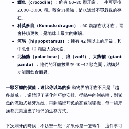
鱷魚（crocodile）
：約有 60–80 顆牙齒，一生可更換
2,000–3,000 顆。咬合力極強，是水邊最不容忽視的存
在。
科莫多龍（Komodo dragon）
：60 顆鋸齒狀牙齒，還
會持續更換，是地球上最大的蜥蜴。
河馬（hippopotamus）
：擁有 42 顆以上的牙齒，其
中包含 12 顆巨大的犬齒。
北極熊（polar bear）
、
狼（wolf）
、
大熊貓（giant
panda）
：牠們的牙齒數量在 40–42 顆之間，結構與
功能因飲食而異。
一顆牙齒的價值，遠比你以為的多
動物界的牙齒不只是「越
多越威」，還體現了演化的巧妙安排。從蝸牛的刨絲嘴，到鯊
魚的流動式補牙系統，再到蝙蝠耳狐的高速咀嚼機，每一組牙
齒都完美適應了牠們的生存方式。
下次刷牙的時候，不妨想一想：如果你是一隻蝸牛，這件事可