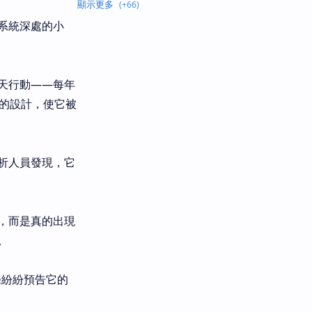
系統深處的小
天行動——每年
的設計，使它被
析人員發現，它
，而是真的出現
。
條紛紛預告它的