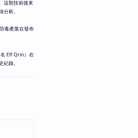
。這類技術後來
錄分析。
，防毒產業在發布
lf Qrin）在
歷史紀錄。