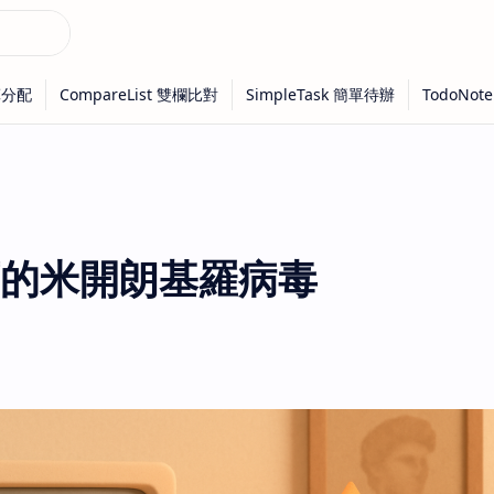
的米開朗基羅病毒