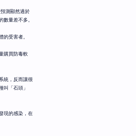
些預測顯然過於
的數量差不多。
體的受害者。
量購買防毒軟
系統，反而讓很
種叫「石頭」
發現的感染，在