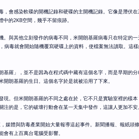
毒，會感染軟碟的開機記錄和硬碟的主開機記錄。它像是潛伏在
憶體中的2KB空間，幾乎不留痕跡。
機。與其他立刻發作的病毒不同，米開朗基羅病毒只在特定的一
機，病毒就會開始隨機覆寫硬碟上的資料，使檔案無法讀取。這樣
朗基羅」，並不是因為在程式碼中藏有這個名字，而是早期的分
米開朗基羅的生日。這個名字於是就被沿用了下來。
發現。但米開朗基羅的不同之處在於，它不只是實驗室裡的樣本
關注的是，它的破壞行動會在某一天集中發作，這讓人更加不安
的到來，媒體與防毒產業開始大量報導這起事件。新聞播報、報紙頭
能會有上百萬台電腦受影響。