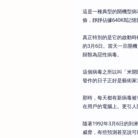
這是一種典型的開機型病
偷，靜靜佔據640KB記
真正特別的是它的啟動時
的3月6日。當天一旦開
歸類為惡性病毒。
這個病毒之所以叫「米開
發作的日子正好是藝術家
那時，每天都有新病毒被
在用戶的電腦上。更引人
隨著1992年3月6日
威脅，有些預測甚至說可