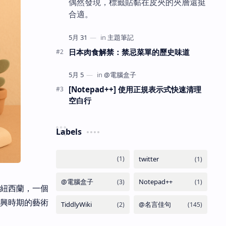
偶然發現，標籤貼黏在皮夾的夾層還挺
合適。
日本肉食解禁：禁忌菜單的歷史味道
[Notepad++] 使用正規表示式快速清理
空白行
Labels
的紐西蘭，一個
興時期的藝術