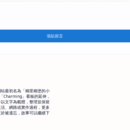
張貼留言
網站最初名為「糊里糊塗的小
「Charming」看板的延伸，
終以文字為載體，整理並保留
生活、網路或實作過程，更多
至於被遺忘，故事可以繼續下