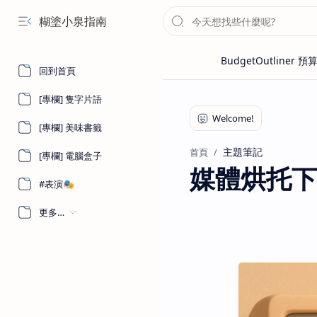
糊塗小泉指南
回到首頁
[專欄] 隻字片語
[專欄] 美味書籤
主題筆記
首頁
[專欄] 電腦盒子
媒體烘托下
#表演🎭
更多…