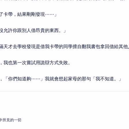
了卡帶，結果剛剛發現⋯⋯」
沒允許你跟別人借昂貴的東西。」
隔天才去學校發現是借我卡帶的同學擅自翻我書包拿回借給其他
，我也第一次嘗試用詭辯方式失敗。
，「你們知道齁⋯⋯」我就會想起家母的那句「我不知道。」
中所見的一切