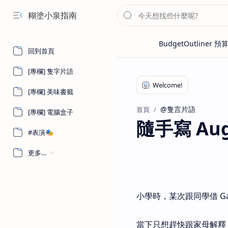
糊塗小泉指南
回到首頁
[專欄] 隻字片語
[專欄] 美味書籤
@隻言片語
首頁
[專欄] 電腦盒子
隨手寫 Augu
#表演🎭
更多…
小學時，某次跟同學借 G
當下只想趕快跟家母解釋