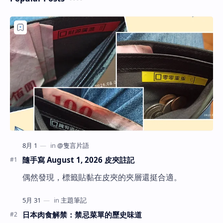
隨手寫 August 1, 2026 皮夾註記
偶然發現，標籤貼黏在皮夾的夾層還挺合適。
日本肉食解禁：禁忌菜單的歷史味道