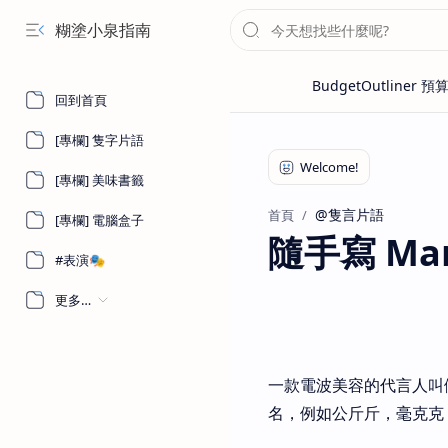
糊塗小泉指南
回到首頁
[專欄] 隻字片語
[專欄] 美味書籤
@隻言片語
首頁
[專欄] 電腦盒子
隨手寫 Marc
#表演🎭
更多…
一款電波美容的代言人叫
名，例如公斤斤，毫克克