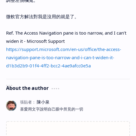
調整左側欄寬。
微軟官方解法對我是沒用的就是了。
Ref. The Access Navigation pane is too narrow, and I can’t
widen it - Microsoft Support
https://support.microsoft.com/en-us/office/the-access-
navigation-pane-is-too-narrow-and-i-can-t-widen-it-
d1b3d2b9-01f4-4ff2-bcc2-4ae9afcc0e5a
About the author
喜愛用文字說明自己眼中所見的一切