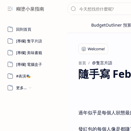
糊塗小泉指南
回到首頁
[專欄] 隻字片語
[專欄] 美味書籤
@隻言片語
首頁
[專欄] 電腦盒子
隨手寫 Febru
#表演🎭
更多…
過年似乎是每個人狀態最
發紅包的每個人像是都賺