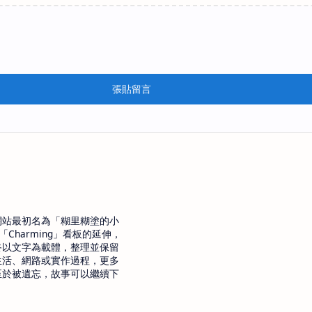
張貼留言
網站最初名為「糊里糊塗的小
「Charming」看板的延伸，
終以文字為載體，整理並保留
生活、網路或實作過程，更多
至於被遺忘，故事可以繼續下