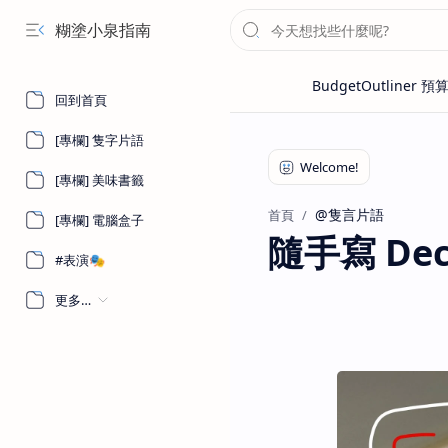
糊塗小泉指南
回到首頁
[專欄] 隻字片語
[專欄] 美味書籤
@隻言片語
首頁
[專欄] 電腦盒子
隨手寫 Dece
#表演🎭
更多…