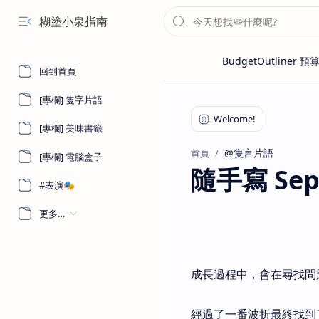
糊塗小泉指南
回到首頁
[專欄] 隻字片語
[專欄] 美味書籤
@隻言片語
首頁
[專欄] 電腦盒子
隨手寫 Sept
#表演🎭
更多…
成長過程中，會在尋找問
經過了一番波折最終找到