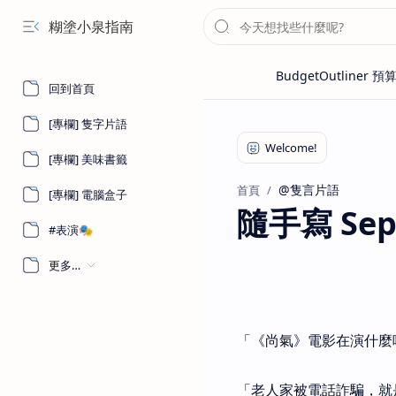
糊塗小泉指南
回到首頁
[專欄] 隻字片語
[專欄] 美味書籤
@隻言片語
首頁
[專欄] 電腦盒子
隨手寫 Sept
#表演🎭
更多…
「《尚氣》電影在演什麼
「老人家被電話詐騙，就