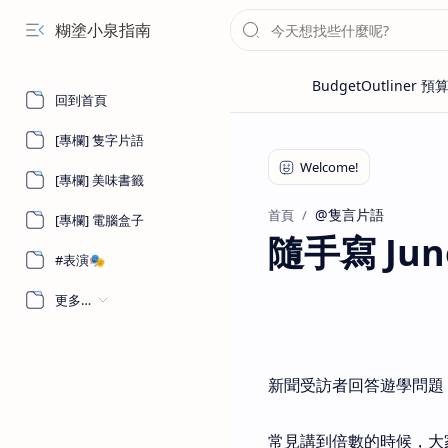
糊塗小泉指南
回到首頁
[專欄] 隻字片語
[專欄] 美味書籤
@隻言片語
首頁
[專欄] 電腦盒子
隨手寫 June 
#表演🎭
更多…
新聞受訪者回答遊學問題：
常見講到倍數的時候，大