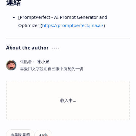
連結
[PromptPerfect - AI Prompt Generator and
Optimizer](
https://promptperfect.jina.ai/
)
About the author
喜愛用文字說明自己眼中所見的一切