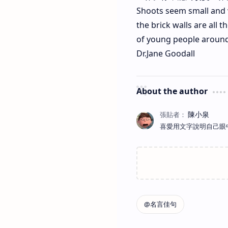
Shoots seem small and w
the brick walls are all
of young people around 
Dr.Jane Goodall
About the author
喜愛用文字說明自己眼