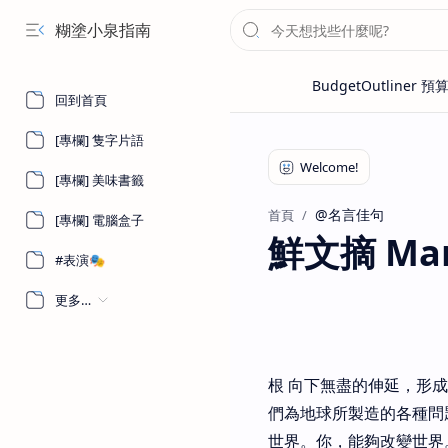
糊塗小泉指南
回到首頁
[專欄] 隻字片語
[專欄] 美味書籤
@名言佳句
首頁
[專欄] 電腦盒子
鮮文摘 Marc
#表演🎭
更多…
根 向下無盡的伸延，形
們為地球所製造的各種問
世界。你，能夠改變世界。 一珍古德