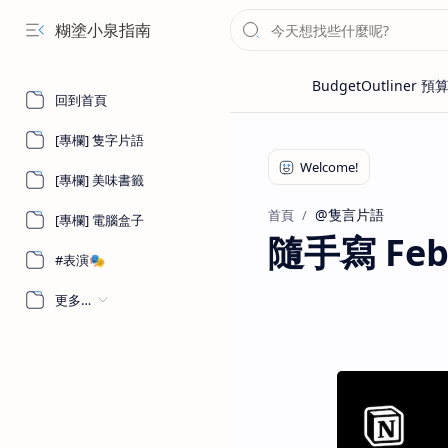
糊塗小泉指南
回到首頁
[專欄] 隻字片語
[專欄] 美味書籤
@隻言片語
首頁
[專欄] 電腦盒子
隨手寫 Febr
#表演🎭
更多…