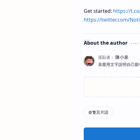
Get started:
https://t.
https://twitter.com/
About the author
喜愛用文字說明自己眼