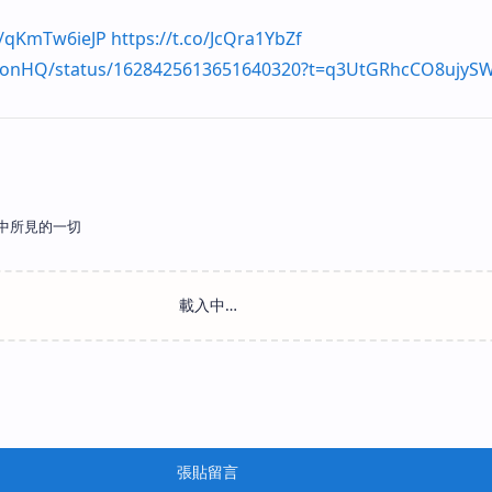
co/qKmTw6ieJP
https://t.co/JcQra1YbZf
NotionHQ/status/1628425613651640320?t=q3UtGRhcCO8ujyS
中所見的一切
張貼留言