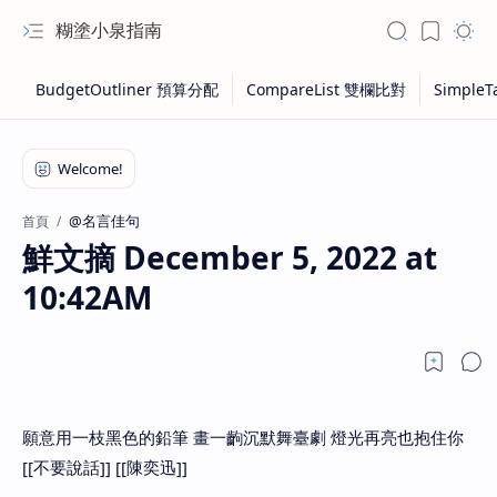
糊塗小泉指南
@名言佳句
首頁
鮮文摘 December 5, 2022 at
10:42AM
願意用一枝黑色的鉛筆 畫一齣沉默舞臺劇 燈光再亮也抱住你
[[不要說話]] [[陳奕迅]]