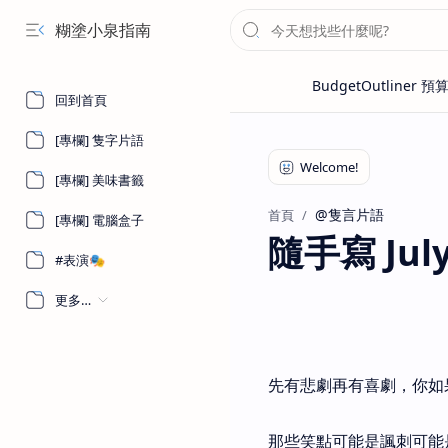
糊塗小泉指南
回到首頁
[專欄] 隻字片語
[專欄] 美味書籤
@隻言片語
首頁
[專欄] 電腦盒子
隨手寫 July 
#表演🎭
更多…
先有悲劇再有喜劇，你如
那些笑點可能是諷刺可能