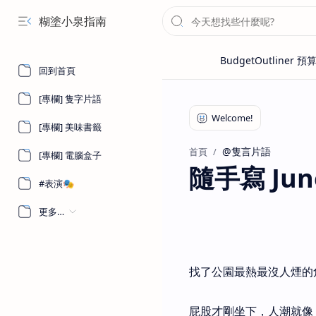
糊塗小泉指南
回到首頁
[專欄] 隻字片語
[專欄] 美味書籤
@隻言片語
首頁
[專欄] 電腦盒子
隨手寫 June 
#表演🎭
更多…
找了公園最熱最沒人煙的
屁股才剛坐下，人潮就像