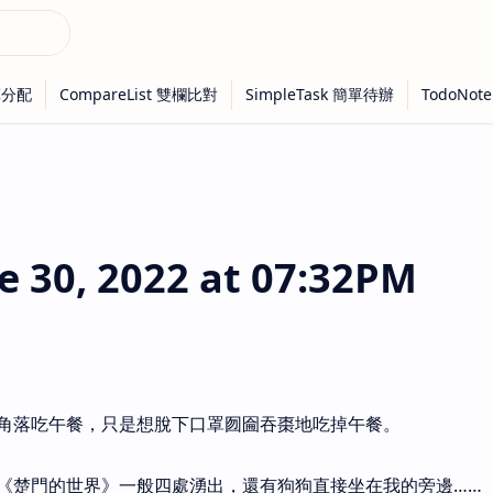
30, 2022 at 07:32PM
角落吃午餐，只是想脫下口罩囫圇吞棗地吃掉午餐。
《楚門的世界》一般四處湧出，還有狗狗直接坐在我的旁邊……