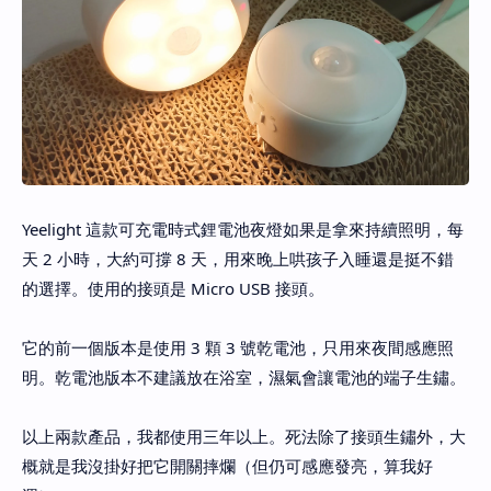
Yeelight 這款可充電時式鋰電池夜燈如果是拿來持續照明，每
天 2 小時，大約可撐 8 天，用來晚上哄孩子入睡還是挺不錯
的選擇。使用的接頭是 Micro USB 接頭。
它的前一個版本是使用 3 顆 3 號乾電池，只用來夜間感應照
明。乾電池版本不建議放在浴室，濕氣會讓電池的端子生鏽。
以上兩款產品，我都使用三年以上。死法除了接頭生鏽外，大
概就是我沒掛好把它開關摔爛（但仍可感應發亮，算我好