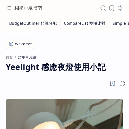
糊塗小泉指南
@隻言片語
首頁
Yeelight 感應夜燈使用小記