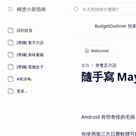
糊塗小泉指南
回到首頁
[專欄] 隻字片語
[專欄] 美味書籤
@隻言片語
首頁
[專欄] 電腦盒子
隨手寫 May 
#表演🎭
更多…
Android 有些奇怪的毛
你使用第三方日曆軟體可能