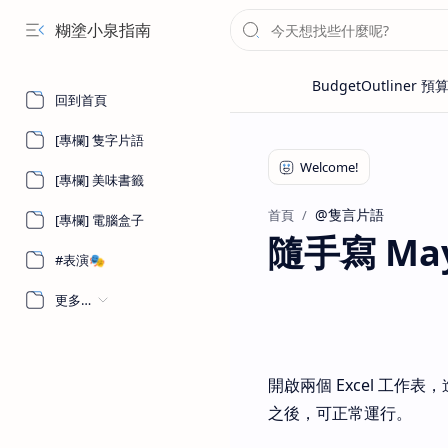
糊塗小泉指南
回到首頁
[專欄] 隻字片語
[專欄] 美味書籤
@隻言片語
首頁
[專欄] 電腦盒子
隨手寫 May 
#表演🎭
更多…
開啟兩個 Excel 工作表，
之後，可正常運行。