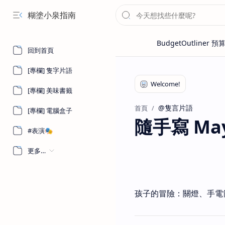
糊塗小泉指南
回到首頁
[專欄] 隻字片語
[專欄] 美味書籤
@隻言片語
首頁
[專欄] 電腦盒子
隨手寫 May 
#表演🎭
更多…
孩子的冒險：關燈、手電