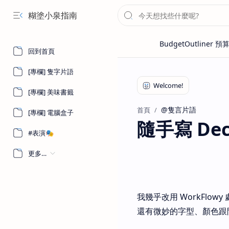
糊塗小泉指南
回到首頁
[專欄] 隻字片語
[專欄] 美味書籤
@隻言片語
首頁
[專欄] 電腦盒子
隨手寫 Dece
#表演🎭
更多…
我幾乎改用 WorkFlow
還有微妙的字型、顏色跟