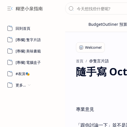
糊塗小泉指南
回到首頁
[專欄] 隻字片語
[專欄] 美味書籤
@隻言片語
首頁
[專欄] 電腦盒子
隨手寫 Octo
#表演🎭
更多…
專業意見
「跟你討論一下」並不是