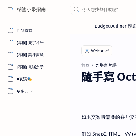
糊塗小泉指南
回到首頁
[專欄] 隻字片語
[專欄] 美味書籤
@隻言片語
首頁
[專欄] 電腦盒子
隨手寫 Octo
#表演🎭
更多…
如果交案時需要給客戶交
例如 Snap2HTML、VV (V