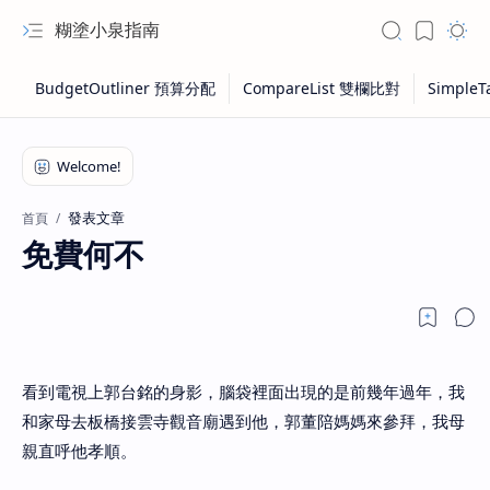
糊塗小泉指南
發表文章
首頁
免費何不
看到電視上郭台銘的身影，腦袋裡面出現的是前幾年過年，我
和家母去板橋接雲寺觀音廟遇到他，郭董陪媽媽來參拜，我母
親直呼他孝順。