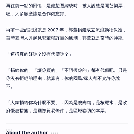
再往前一點的回憶，是他想選總統時，被人說總是開芭樂票，
嗯，大多數應該是合作備忘錄。
再前一些的記憶就是 2007 年，郭董捐錢成立流浪動物保護，
當時臺灣人興起見郭董就許願的風潮，郭董就是當時的神龍。
「這樣真的好嗎？沒有代價嗎？」
「捐給你的」「讓你買的」「不阻擾你的」都有代價吧。只是
你沒有拒絕的理由，就算有，你的國民/家人都不允許你說
不。
「人家捐給你為什麼不要」，因為是瘦肉精，是核廢水，是政
府優惠措施，是國際貿易條件，是區域聯防的本票。
About the author