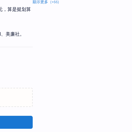
元，算是挺划算
N、美廉社。