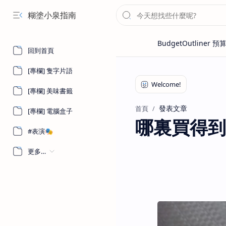
糊塗小泉指南
回到首頁
[專欄] 隻字片語
[專欄] 美味書籤
發表文章
首頁
[專欄] 電腦盒子
哪裏買得到
#表演🎭
更多…