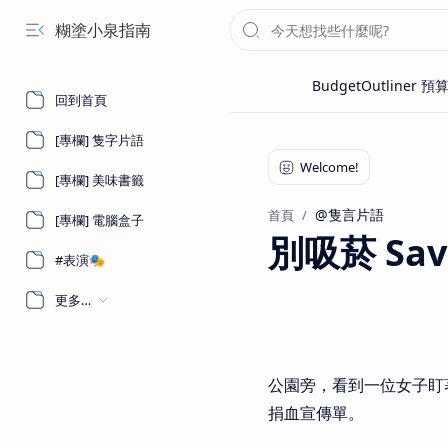
糊塗小泉指南
回到首頁
[專欄] 隻字片語
[專欄] 美味書籤
@隻言片語
首頁
[專欄] 電腦盒子
別吸菸 Save
#表演🎭
更多…
公園旁，看到一位女子盯
捐血宣傳單。