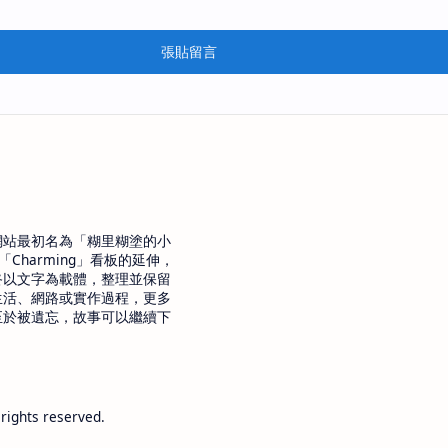
張貼留言
網站最初名為「糊里糊塗的小
「Charming」看板的延伸，
終以文字為載體，整理並保留
生活、網路或實作過程，更多
至於被遺忘，故事可以繼續下
 rights reserved.