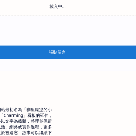
張貼留言
網站最初名為「糊里糊塗的小
「Charming」看板的延伸，
終以文字為載體，整理並保留
生活、網路或實作過程，更多
至於被遺忘，故事可以繼續下