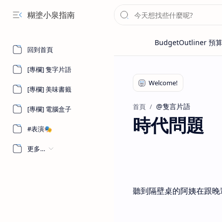
糊塗小泉指南
回到首頁
[專欄] 隻字片語
[專欄] 美味書籤
@隻言片語
首頁
[專欄] 電腦盒子
時代問題
#表演🎭
更多…
聽到隔壁桌的阿姨在跟晚